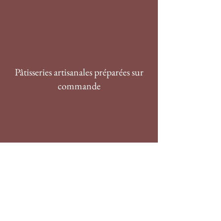
Pâtisseries artisanales préparées sur
commande
Vente à emporter et
livraison possible