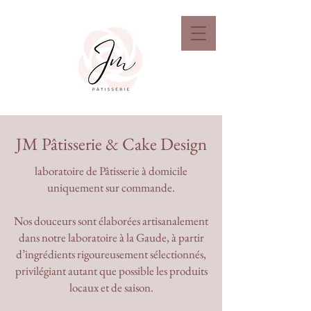
JM Pâtisserie & Cake Design
laboratoire de Pâtisserie à domicile
uniquement sur commande.
Nos douceurs sont élaborées artisanalement
dans notre laboratoire à la Gaude, à partir
d’ingrédients rigoureusement sélectionnés,
privilégiant autant que possible les produits
locaux et de saison.